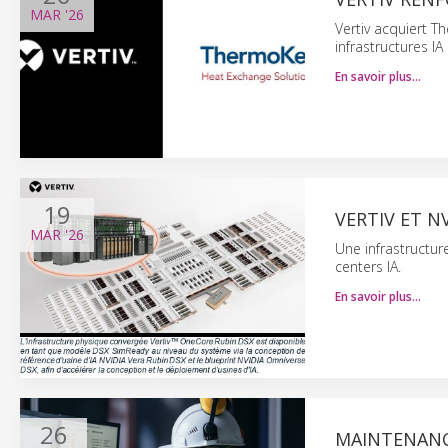
MAR
'26
Vertiv acquiert T
infrastructures IA
En savoir plus…
19
VERTIV ET N
MAR
'26
Une infrastructur
centers IA.
En savoir plus…
26
MAINTENANCE