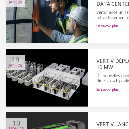
JAN
'26
DATA CENTE
Vertiv lance un s
refroidissement e
En savoir plus…
19
VERTIV DÉPL
JAN
'26
10 MW
De nouvelles conf
direct-to-chip, a
En savoir plus…
10
VERTIV LAN
NOV
'25