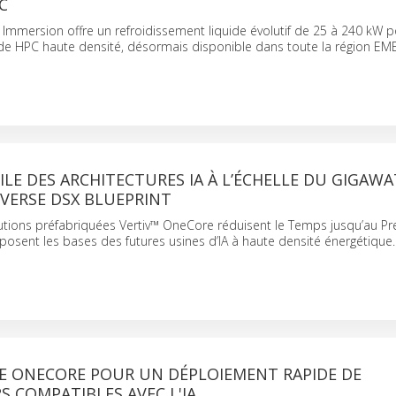
PC
 Immersion offre un refroidissement liquide évolutif de 25 à 240 kW p
 de HPC haute densité, désormais disponible dans toute la région EM
ILE DES ARCHITECTURES IA À L’ÉCHELLE DU GIGAW
VERSE DSX BLUEPRINT
utions préfabriquées Vertiv™ OneCore réduisent le Temps jusqu’au Pr
 posent les bases des futures usines d’IA à haute densité énergétique.
CE ONECORE POUR UN DÉPLOIEMENT RAPIDE DE
 COMPATIBLES AVEC L'IA