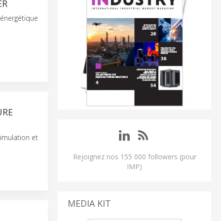
ER
 énergétique
URE
imulation et
Rejoignez nos 155 000 followers (pour
IMP)
MEDIA KIT