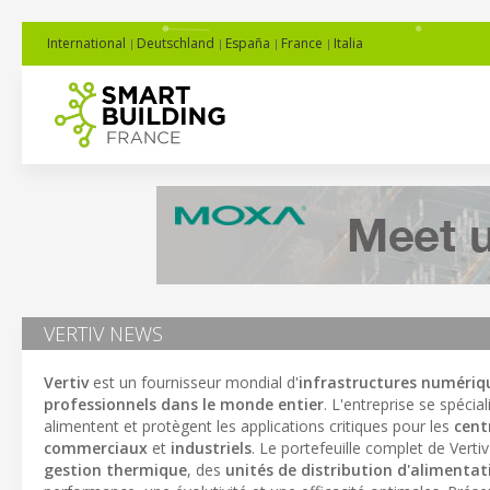
International
Deutschland
España
France
Italia
VERTIV NEWS
Vertiv
est un fournisseur mondial d'
infrastructures numériqu
professionnels dans le monde entier
. L'entreprise se spécia
alimentent et protègent les applications critiques pour les
cent
commerciaux
et
industriels
. Le portefeuille complet de Ver
gestion thermique
, des
unités de distribution d'alimentat