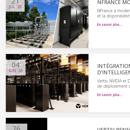
21
NFRANCE MO
JUL
'26
NFrance a moderni
et la disponibili
En savoir plus…
04
INTÉGRATIO
JUN
'26
D'INTELLIGE
Vertiv, NVIDIA et
de déploiement d
En savoir plus…
26
VERTIV RENF