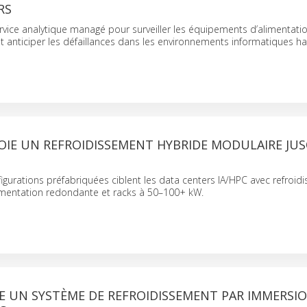
RS
ervice analytique managé pour surveiller les équipements d’alimentati
t anticiper les défaillances dans les environnements informatiques ha
OIE UN REFROIDISSEMENT HYBRIDE MODULAIRE JUS
igurations préfabriquées ciblent les data centers IA/HPC avec refroid
limentation redondante et racks à 50–100+ kW.
CE UN SYSTÈME DE REFROIDISSEMENT PAR IMMERSI