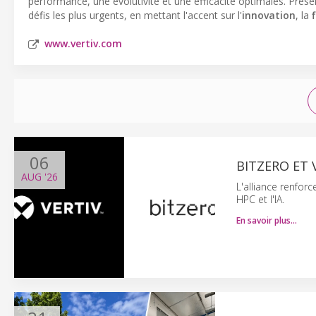
performance, une évolutivité et une efficacité optimales. Prés
défis les plus urgents, en mettant l'accent sur l'
innovation
, la
f
www.vertiv.com
06
BITZERO ET 
AUG
'26
L'alliance renfor
HPC et l'IA.
En savoir plus…