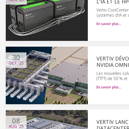
L'IA ET LE H
Vertiv CoolCenter
systèmes d'IA et
En savoir plus…
30
VERTIV DÉVO
OCT
'25
NVIDIA OMNI
Les nouvelles sol
(TTFT) de 50 % et
En savoir plus…
08
VERTIV LAN
AUG
'25
DATACENTERS