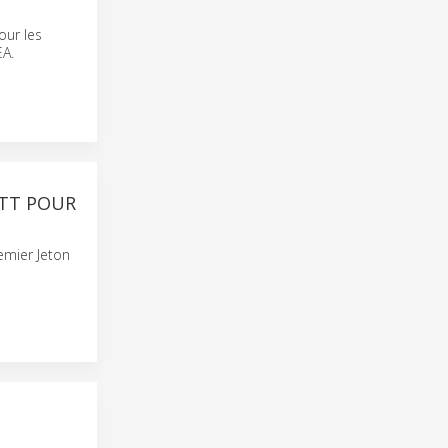
our les
EA.
ATT POUR
emier Jeton