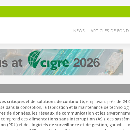
NEWS
ARTICLES DE FOND
es critiques
et de
solutions de continuité
, employant près de
24 
lise dans la conception, la fabrication et la maintenance de technologi
res de données
, les
réseaux de communication
et les environnem
tiv comprend des
alimentations sans interruption (ASI)
, des
systèm
ion (PDU)
et des
logiciels de surveillance et de gestion
, garantissa