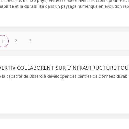
ent dans plus de
130 pays
, Vertiv collabore avec ses clients pour relev
iabilité
et la
durabilité
dans un paysage numérique en évolution rap
2
3
1
VERTIV COLLABORENT SUR L'INFRASTRUCTURE POUR
ce la capacité de Bitzero à développer des centres de données durabl