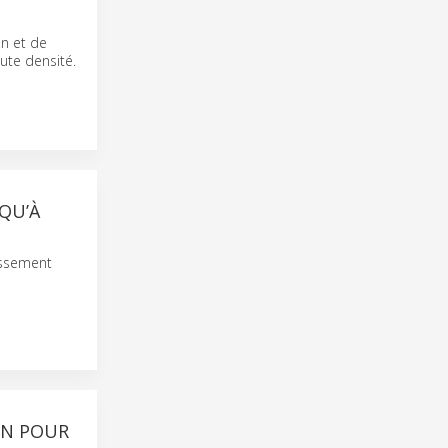
on et de
ute densité.
QU’À
issement
ON POUR