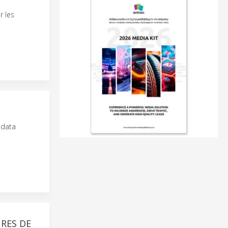
r les
 data
RES DE