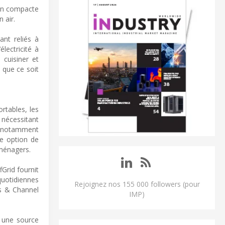
ion compacte
 air.
nt reliés à
électricité à
 cuisiner et
 que ce soit
rtables, les
nécessitant
e, notamment
ne option de
oménagers.
Grid fournit
quotidiennes
Rejoignez nos 155 000 followers (pour
s & Channel
IMP)
t une source