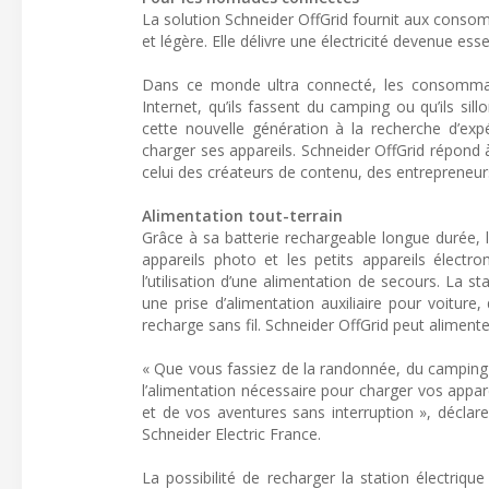
La solution Schneider OffGrid fournit aux conso
et légère. Elle délivre une électricité devenue ess
Dans ce monde ultra connecté, les consommateu
Internet, qu’ils fassent du camping ou qu’ils sill
cette nouvelle génération à la recherche d’exp
charger ses appareils. Schneider OffGrid répon
celui des créateurs de contenu, des entrepreneurs
Alimentation tout-terrain
Grâce à sa batterie rechargeable longue durée, l
appareils photo et les petits appareils élec
l’utilisation d’une alimentation de secours. La
une prise d’alimentation auxiliaire pour voitu
recharge sans fil. Schneider OffGrid peut aliment
« Que vous fassiez de la randonnée, du camping o
l’alimentation nécessaire pour charger vos appar
et de vos aventures sans interruption », déc
Schneider Electric France.
La possibilité de recharger la station électriq