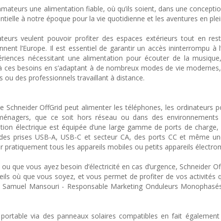
mmateurs une alimentation fiable, où qu’ils soient, dans une concept
entielle à notre époque pour la vie quotidienne et les aventures en plein
rs veulent pouvoir profiter des espaces extérieurs tout en resta
onnent l’Europe. Il est essentiel de garantir un accès ininterrompu à l’
ériences nécessitant une alimentation pour écouter de la musique,
d à ces besoins en s’adaptant à de nombreux modes de vie modernes,
 ou des professionnels travaillant à distance.
e Schneider OffGrid peut alimenter les téléphones, les ordinateurs po
troménagers, que ce soit hors réseau ou dans des environnements 
 station électrique est équipée d’une large gamme de ports de charg
re, des prises USB-A, USB-C et secteur CA, des ports CC et même u
er pratiquement tous les appareils mobiles ou petits appareils électr
u que vous ayez besoin d’électricité en cas d’urgence, Schneider Off
eils où que vous soyez, et vous permet de profiter de vos activités 
lare Samuel Mansouri - Responsable Marketing Onduleurs Monophasé
ue portable via des panneaux solaires compatibles en fait égalemen