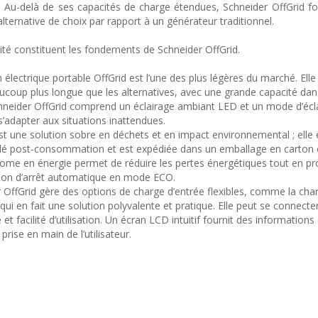
ur. Au-delà de ses capacités de charge étendues, Schneider OffGrid f
alternative de choix par rapport à un générateur traditionnel.
ivité constituent les fondements de Schneider OffGrid.
 électrique portable OffGrid est l’une des plus légères du marché. Elle 
ucoup plus longue que les alternatives, avec une grande capacité da
hneider OffGrid comprend un éclairage ambiant LED et un mode d’écl
 s’adapter aux situations inattendues.
st une solution sobre en déchets et en impact environnemental ; elle 
yclé post-consommation et est expédiée dans un emballage en carton 
ome en énergie permet de réduire les pertes énergétiques tout en pr
ction d’arrêt automatique en mode ECO.
 OffGrid gère des options de charge d’entrée flexibles, comme la char
ui en fait une solution polyvalente et pratique. Elle peut se connecte
t facilité d’utilisation. Un écran LCD intuitif fournit des informations 
 prise en main de l’utilisateur.