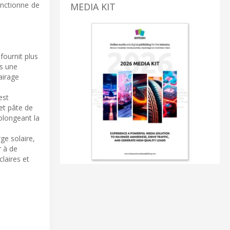
onctionne de
MEDIA KIT
fournit plus
ns une
airage
est
et pâte de
olongeant la
ge solaire,
r à de
claires et