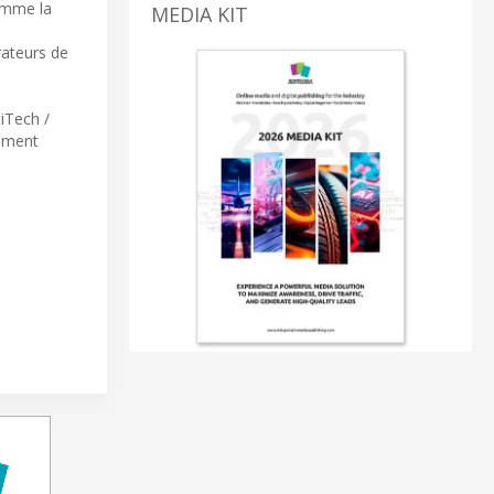
comme la
MEDIA KIT
rateurs de
iTech /
lement