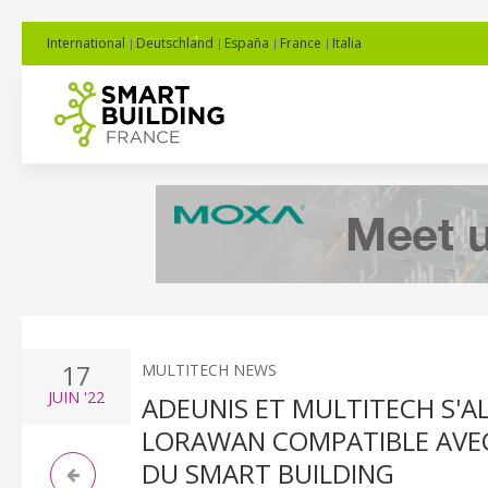
International
Deutschland
España
France
Italia
17
MULTITECH NEWS
JUIN
'22
ADEUNIS ET MULTITECH S'A
LORAWAN COMPATIBLE AVEC 
DU SMART BUILDING