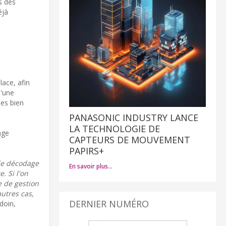
s des
éjà
ace, afin
d'une
es bien
PANASONIC INDUSTRY LANCE
LA TECHNOLOGIE DE
age
CAPTEURS DE MOUVEMENT
PAPIRS+
le décodage
En savoir plus…
. Si l'on
e de gestion
utres cas,
DERNIER NUMÉRO
doin,