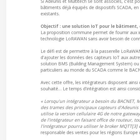
Si Adeunis et Multitech se sont associés, c'est 
bâtiments déjà équipés de dispositifs SCADA, en le
existants.
Objectif : une solution IoT pour le bâtiment,
La proposition commune permet de fournir aux i
technologie LoRAWAN sans avoir besoin de connaî
Le défi est de permettre à la passerelle LoRaWA
d'ajouter les données des capteurs IoT aux autre
solution BMS (Building Management System) ou 
particuliers au monde du SCADA comme le BACN
Avec cette offre, les intégrateurs disposent ainsi
souhaité… Le temps d'intégration est ainsi consi
« Lorsqu'un intégrateur a besoin du BACNET, M
des trames des principaux capteurs d'Adeunis e
utilise la version cellulaire 4G de notre gatew
de l'intégrateur en faisant office de routeur, 
l'intégrateur pourra utiliser le broker MQTT[3]
responsable des ventes pour les régions Europe 