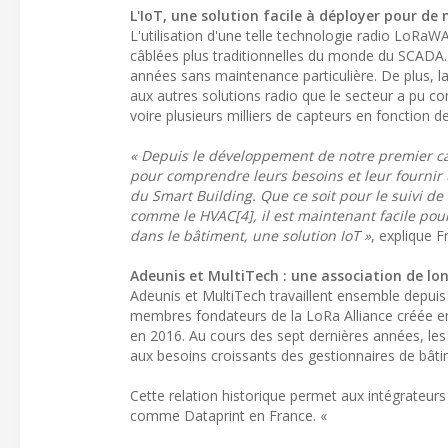
L'IoT, une solution facile à déployer pour de 
L'utilisation d'une telle technologie radio LoRa
câblées plus traditionnelles du monde du SCADA. 
années sans maintenance particulière. De plus, l
aux autres solutions radio que le secteur a pu co
voire plusieurs milliers de capteurs en fonction d
« Depuis le développement de notre premier ca
pour comprendre leurs besoins et leur fournir
du Smart Building. Que ce soit pour le suivi 
comme le HVAC[4], il est maintenant facile pou
dans le bâtiment, une solution IoT »
, explique 
Adeunis et MultiTech : une association de lo
Adeunis et MultiTech travaillent ensemble depuis
membres fondateurs de la LoRa Alliance créée en 2
en 2016. Au cours des sept dernières années, le
aux besoins croissants des gestionnaires de bâti
Cette relation historique permet aux intégrateurs
comme Dataprint en France. «