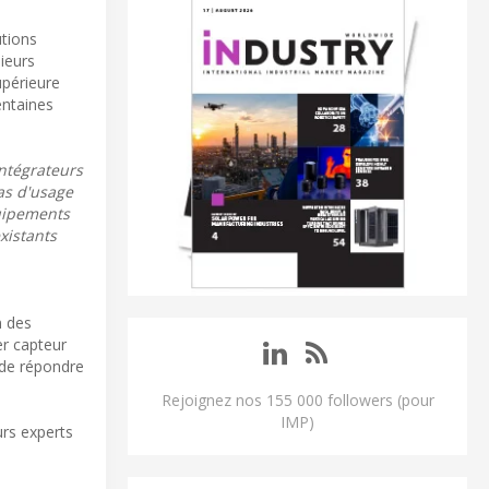
utions
ieurs
upérieure
entaines
ntégrateurs
as d'usage
quipements
xistants
n des
er capteur
 de répondre
Rejoignez nos 155 000 followers (pour
IMP)
urs experts