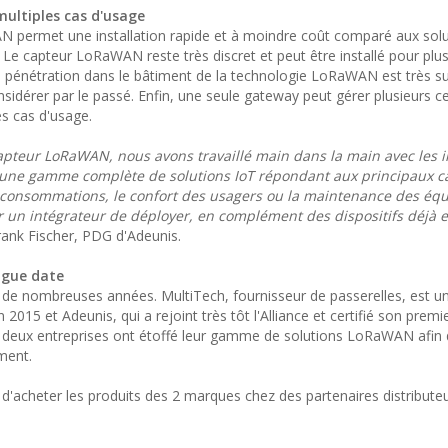
multiples cas d'usage
WAN permet une installation rapide et à moindre coût comparé aux sol
Le capteur LoRaWAN reste très discret et peut être installé pour plus
a pénétration dans le bâtiment de la technologie LoRaWAN est très s
nsidérer par le passé. Enfin, une seule gateway peut gérer plusieurs c
es cas d'usage.
pteur LoRaWAN, nous avons travaillé main dans la main avec les i
 une gamme complète de solutions IoT répondant aux principaux c
de consommations, le confort des usagers ou la maintenance des é
r un intégrateur de déployer, en complément des dispositifs déjà e
Frank Fischer, PDG d'Adeunis.
ngue date
 de nombreuses années. MultiTech, fournisseur de passerelles, est u
015 et Adeunis, qui a rejoint très tôt l'Alliance et certifié son premi
s deux entreprises ont étoffé leur gamme de solutions LoRaWAN afin
ment.
 d'acheter les produits des 2 marques chez des partenaires distribute