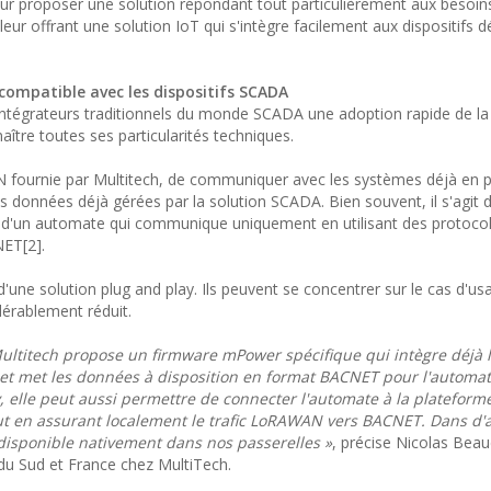
pour proposer une solution répondant tout particulièrement aux besoin
ur offrant une solution IoT qui s'intègre facilement aux dispositifs d
 compatible avec les dispositifs SCADA
ntégrateurs traditionnels du monde SCADA une adoption rapide de la
tre toutes ses particularités techniques.
N fournie par Multitech, de communiquer avec les systèmes déjà en pl
s données déjà gérées par la solution SCADA. Bien souvent, il s'agit 
d'un automate qui communique uniquement en utilisant des protocol
ET[2].
 d'une solution plug and play. Ils peuvent se concentrer sur le cas d'us
dérablement réduit.
ultitech propose un firmware mPower spécifique qui intègre déjà 
t met les données à disposition en format BACNET pour l'automate
ay, elle peut aussi permettre de connecter l'automate à la plateform
tout en assurant localement le trafic LoRAWAN vers BACNET. Dans d'a
 disponible nativement dans nos passerelles »
, précise Nicolas Beau
du Sud et France chez MultiTech.