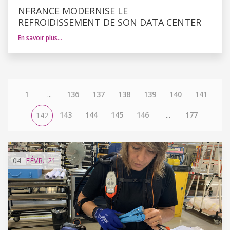
NFRANCE MODERNISE LE
REFROIDISSEMENT DE SON DATA CENTER
En savoir plus…
1
...
136
137
138
139
140
141
143
144
145
146
...
177
142
04
FÉVR.
'21