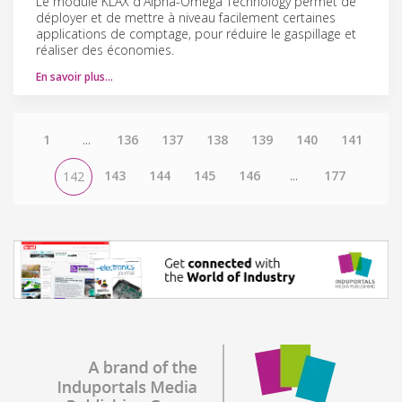
Le module KLAX d'Alpha-Omega Technology permet de
déployer et de mettre à niveau facilement certaines
applications de comptage, pour réduire le gaspillage et
réaliser des économies.
En savoir plus…
1
...
136
137
138
139
140
141
143
144
145
146
...
177
142